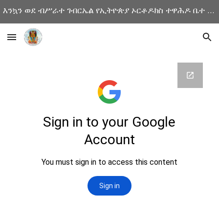
እንኳን ወደ ብሥራተ ገብርኤል የኢትዮጵያ ኦርቶዶክስ ተዋሕዶ ቤተ ክርስቲያን ድረ ገጽ በሰላም መጡ
Skip to main content
Skip to navigation