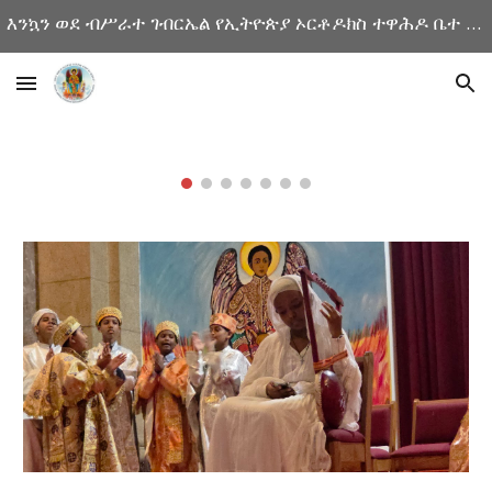
እንኳን ወደ ብሥራተ ገብርኤል የኢትዮጵያ ኦርቶዶክስ ተዋሕዶ ቤተ ክርስቲያን ድረ ገጽ በሰላም መጡ
Skip to main content
Skip to navigation